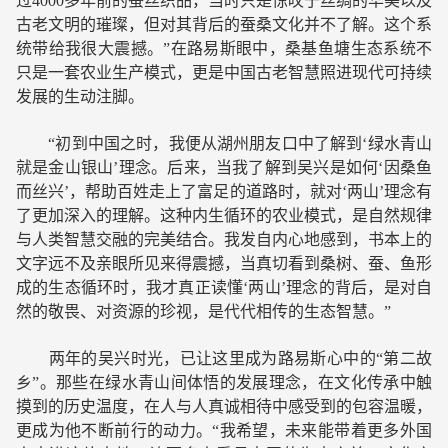
过4000多年前的蚕丝织品，当时只是惊叹于丝绸的华美以及
古老文明的璀璨，但对其背后的蚕桑文化并不了解。这个系
统带给我很大震撼。”在路易斯眼中，桑基鱼塘生态系统不
只是一套农业生产模式，更是中国古老智慧照进现代可持续
发展的生动注脚。
“初到中国之时，我便从湖州朋友口中了解到‘绿水青山
就是金山银山’理念。后来，当我了解到吴兴是如何‘因桑鱼
而丝兴’，帮助百姓走上了富足的道路时，就对‘两山’理念有
了更加深入的理解。这种内生循环的农业模式，是自然规律
与人类智慧交融的完美结合。我发自内心地感到，书本上的
文字远不及亲眼所见来得震撼，当真切看到桑树、蚕、鱼形
成的生态循环时，我才真正读懂‘两山’理念的背后，是对自
然的敬畏、对资源的珍视，是代代相传的生态智慧。”
两年的吴兴时光，已让这里成为路易斯心中的“第二故
乡”。那些在绿水青山间体悟的发展理念，在文化传承中触
摸到的历史温度，在人与人真诚相待中感受到的包容温暖，
更成为他不断前行的动力。“我希望，未来能带着更多外国