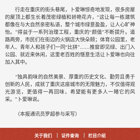
行走在重庆的街头巷尾，卜爱琳惊奇地发现，很多房屋
的屋顶上都生长着茂密绿植和娇艳花卉，“这让每一栋建筑
都像在与大自然亲密私语，整个城市绿意盈盈，让人心旷神
怡。”得益于一系列治理工程，重庆的“颜值”不断提升。道
路两旁，市民们在街边的火锅店大快朵颐；体育公园里，老
年人、青年人和孩子们一同“比拼”……推窗即见绿、出门入
公园、就近来休闲，这里老百姓的惬意生活让卜爱琳也向往
加入其中。
“独具韵味的自然美景、厚重的历史文化、勤劳且勇于
创新的人民，成就了重庆这座城市的无限魅力，不仅值得观
光游览，更值得一再回味，希望能有更多人一睹它的风
采。”卜爱琳说。
（本报通讯员罗超参与采写）
关于我们
证件查询
栏目介绍