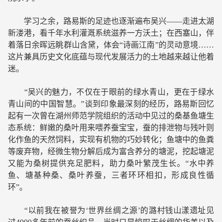
学习之余，路易斯的足迹也逐渐遍布吴兴——走进太湖
新溇港，看千年水利灌溉系统滋养一方沃土；在西塞山，伴
着落日余晖远眺群山含黛，体会“诗画江南”的灵动意境……
这片兼具历史文化底蕴与现代发展活力的土地越来越让他着
迷。
“吴兴的魅力，不仅在于眼前的绿水青山，更在于绿水
青山间的中国智慧。”谈到印象最深刻的经历，路易斯回忆
起有一次曾在湖州师范学院组织的活动中见过的桑基鱼塘生
态系统：鲜嫩的桑叶用来喂养蚕宝宝，蚕的排泄物与残叶则
化作鱼的天然饲料，实现有机物的巧妙转化；鱼塘中的鱼粪
等废弃物，经微生物分解后成为富含养分的塘泥，挖起塘泥
又能为桑树提供充足肥料，助力桑叶繁茂生长。“水中养
鱼、塘基种桑、桑叶养蚕，三者环环相扣，形成良性循
环”。
“以前我在被誉为‘世界丝绸之源’的潞村钱山漾遗址见