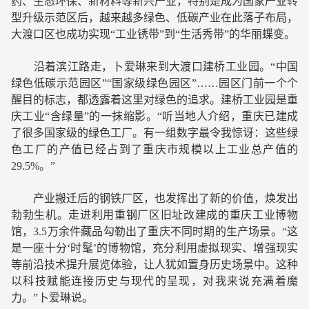
药、生态环保、新材料等新兴产业，特别是成为国家产业转
型升级示范区后，越来越多绿色、低碳产业在此落子布局，
大渡口区也成功实现“工业锈带”到“生活秀带”的华丽蝶变。
沿着滨江路走，卜爱琳来到大渡口建桥工业园。“中国
绿色低碳示范园区”“国家级绿色园区”……园区门前一个个
醒目的标志，都透露着这里对绿色的追求。建桥工业园是重
庆工业“含绿量”的一抹缩影。“听当地人介绍，重庆已建成
了很多国家级的绿色工厂。有一组数字最令我惊讶：这些绿
色工厂的产值已经占到了重庆市规模以上工业总产值的
29.5%。”
产业搬迁后的钢铁厂区，也发挥出了新的价值，焕发出
勃勃生机。走进利用重钢厂区旧址改建成的重庆工业博物
馆，3.5万余件藏品勾勒出了重庆不同时期的生产场景。“这
是一座十分‘时髦’的博物馆，充分利用虚拟现实、增强现实
等前沿技术提升展览体验，让人犹如置身历史场景中。这种
以科技赋能连接历史与现代的呈现，对我来说充满着魔
力。”卜爱琳说。