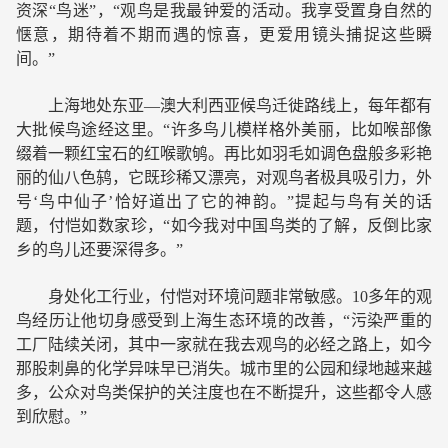
资深“鸟迷”，“观鸟是我最钟爱的活动。我享受置身自然的
惬意，期待着不期而遇的惊喜，更爱用镜头捕捉这些瞬
间。”
上海地处东亚—澳大利西亚候鸟迁徙路线上，每年都有
大批候鸟途经这里。“许多鸟儿模样格外美丽，比如喉部像
缀着一颗红宝石的红喉歌鸲。再比如羽毛如调色盘般多彩艳
丽的仙八色鸫，它既珍稀又漂亮，对观鸟者极具吸引力，外
号‘鸟中仙子’恰好道出了它的神韵。”提起与鸟有关的话
题，付恺如数家珍，“如今我对中国鸟类的了解，反倒比家
乡的鸟儿还要深得多。”
身处化工行业，付恺对环境问题非常敏感。10多年的观
鸟经历让他切身感受到上海生态环境的改善，“污染严重的
工厂陆续关闭，其中一家就在我去观鸟的必经之路上，如今
那股刺鼻的化学异味早已消失。城市里的公园和绿地越来越
多，公众对鸟类保护的关注度也在不断提升，这些都令人感
到欣慰。”