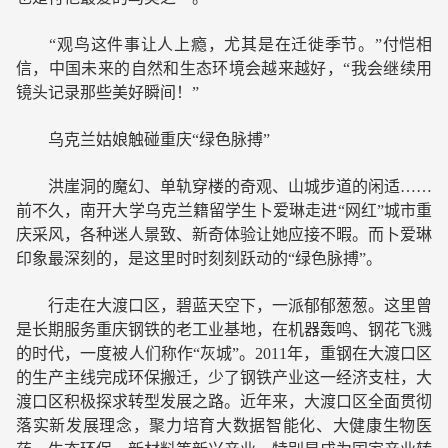
“观鸟这件事让人上瘾，尤其是在迁徙季节。”付恺相
信，中国未来的自然和生态环境会越来越好，“我会继续用
镜头记录那些美好瞬间！”
乌克兰姑娘触碰重庆“绿色脉搏”
洪崖洞的魔幻、单轨穿楼的奇观、山城步道的闲适……
前不久，南开大学乌克兰籍留学生卜爱琳走进“网红”城市重
庆采风，各种迷人景致、新奇体验让她应接不暇。而卜爱琳
印象最深刻的，是这里时时刻刻跃动的“绿色脉搏”。
行走在大渡口区，碧蓝天空下，一派郁郁葱葱。这里曾
是长期服务重庆钢铁的老工业基地，在机器轰鸣、钢花飞溅
的时代，一度被人们称作“灰城”。2011年，重钢在大渡口区
的生产主线完成环保搬迁，少了钢铁产业这一经济支柱，大
渡口区积极探求转型发展之路。近年来，大渡口区全面贯彻
落实新发展理念，聚力培育大数据智能化、大健康生物医