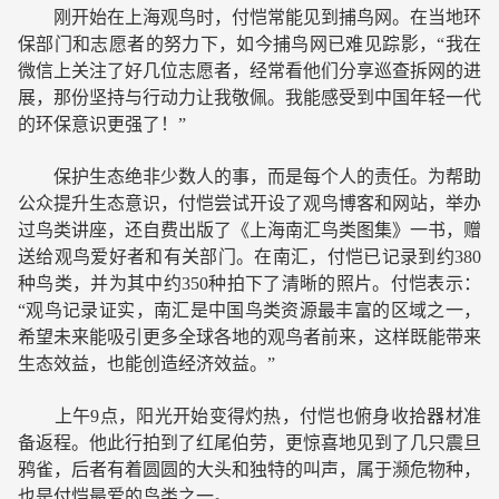
刚开始在上海观鸟时，付恺常能见到捕鸟网。在当地环
保部门和志愿者的努力下，如今捕鸟网已难见踪影，“我在
微信上关注了好几位志愿者，经常看他们分享巡查拆网的进
展，那份坚持与行动力让我敬佩。我能感受到中国年轻一代
的环保意识更强了！”
保护生态绝非少数人的事，而是每个人的责任。为帮助
公众提升生态意识，付恺尝试开设了观鸟博客和网站，举办
过鸟类讲座，还自费出版了《上海南汇鸟类图集》一书，赠
送给观鸟爱好者和有关部门。在南汇，付恺已记录到约380
种鸟类，并为其中约350种拍下了清晰的照片。付恺表示：
“观鸟记录证实，南汇是中国鸟类资源最丰富的区域之一，
希望未来能吸引更多全球各地的观鸟者前来，这样既能带来
生态效益，也能创造经济效益。”
上午9点，阳光开始变得灼热，付恺也俯身收拾器材准
备返程。他此行拍到了红尾伯劳，更惊喜地见到了几只震旦
鸦雀，后者有着圆圆的大头和独特的叫声，属于濒危物种，
也是付恺最爱的鸟类之一。