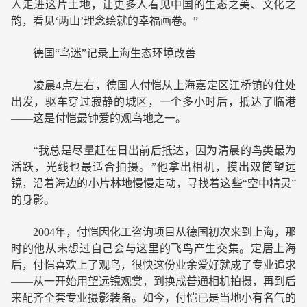
人走进这片土地，让更多人看见中国的生态之美、文化之
韵，看见‘两山’理念绘就的幸福画卷。”
德国“鸟迷”记录上海生态环境改善
凌晨4点左右，德国人付恺从上海嘉定区江桥镇的住处
出发，驱车穿过寂静的城区，一个多小时后，抵达了临港
——这是付恺最钟爱的观鸟地之一。
“我总是尽量赶在日出前后抵达，因为清晨的鸟类最为
活跃，光线也最适合拍摄。”他拿出相机，摸出双筒望远
镜，沿着海边的小片林地慢慢走动，寻找着这些“空中精灵”
的身影。
2004年，付恺因化工咨询项目从德国初次来到上海，那
时的他从未想过自己会与这里的飞鸟产生交集。定居上海
后，付恺喜欢上了观鸟，很快这份业余爱好就成了专业追求
——从一开始用望远镜观赏，到换成普通相机拍摄，再到后
来配齐全套专业摄影装备。如今，付恺已是当地小有名气的