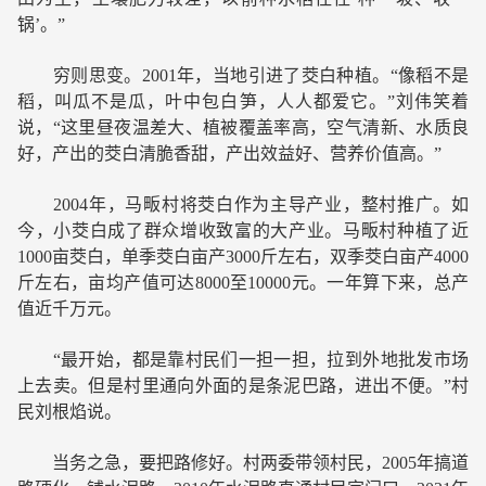
锅’。”
穷则思变。2001年，当地引进了茭白种植。“像稻不是
稻，叫瓜不是瓜，叶中包白笋，人人都爱它。”刘伟笑着
说，“这里昼夜温差大、植被覆盖率高，空气清新、水质良
好，产出的茭白清脆香甜，产出效益好、营养价值高。”
2004年，马畈村将茭白作为主导产业，整村推广。如
今，小茭白成了群众增收致富的大产业。马畈村种植了近
1000亩茭白，单季茭白亩产3000斤左右，双季茭白亩产4000
斤左右，亩均产值可达8000至10000元。一年算下来，总产
值近千万元。
“最开始，都是靠村民们一担一担，拉到外地批发市场
上去卖。但是村里通向外面的是条泥巴路，进出不便。”村
民刘根焰说。
当务之急，要把路修好。村两委带领村民，2005年搞道