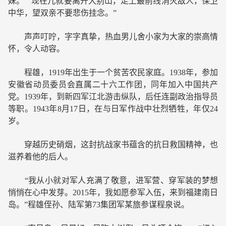
妹。”“现在儿就要离开大别山，走上最前线消灭敌人，保卫
中华，望双亲不要悲伤挂念。”
声声叮咛，字字真挚，热血男儿舍小家为大家的崇高情
怀，令人动容。
程雄，1919年出生于一个贫苦农民家庭。1938年，参加
安徽省动员委员会直属二十六工作团，同年加入中国共产
党。1939年，到新四军江北游击纵队，后任连副政治指导员
等职。1943年8月17日，在与日军作战中壮烈牺牲，年仅24
岁。
穿越历史硝烟，这封抗战家书蕴含的抗日救国精神，也
滋养着他的后人。
“我从小就对军人充满了敬意，进军营、穿军装的梦想
悄悄在心中发芽。2015年，我如愿参军入伍，来到福建南日
岛。”程雄侄孙、陆军第73集团军某旅参谋程泉说。