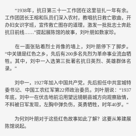
“1938年，抗日第三十一工作团在这里驻扎一年有余。
工作团团长王榕和队员们深入农村，教唱抗日救亡歌曲，开
办妇女识字班，宣传救亡图存的道理，激发一批批志士奔赴
抗日前线……”提起展陈馆的故事，刘叶朋如数家珍。
在一面张贴着烈士肖像的墙上，刘叶朋停下了脚步。
“中关镇是红色之乡，先后有200多名先烈为革命事业流血牺
牲。其中，刘中一入选第三批著名抗日英烈、英雄群体名
录。”
刘中一，1927年加入中国共产党，先后担任中共宣城特
委书记、中国工农红军第22师政治委员。刘叶朋说：“1937
年底，刘中一在伏击地前沿用望远镜朝县城方向观察敌情，
不料被日军发现，左胸中弹负伤，英勇牺牲，时年40岁。”
为何刘叶朋对于这些红色故事如此了解？这要从筹建展
陈馆说起。