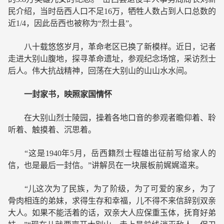
民介绍，当时岳西人口不足16万，牺牲人数占到人口总数的
近1/4，因此岳西也被称为“烈士县”。
八十载悠悠岁月，革命老区已换了新模样。近日，记者
走进大别山腹地，探寻革命遗址，参观纪念场馆，采访烈士
后人。伟大抗战精神，回荡在大别山的山山水水间。
一封家书，映照家国情怀
在大别山烈士陵园，操着各地口音的参观者瞻仰着、聆
听着、触摸着、沉思着。
“这是1940年5月，岳西籍烈士程雄出征前写给家人的
信，也是最后一封信。”讲解员在一块展板前娓娓道来。
“儿这次为了民族，为了阶级，为了可爱的家乡，为了
骨肉相连的弟妹，求得生存和幸福，儿不得不来信辞别双亲
大人。如果不能活着的话，双亲大人应保重玉体，抚育好弟