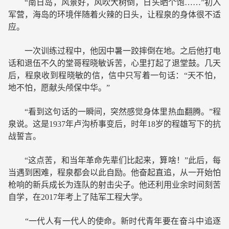
“南日岛，风景好，风吹大树倒，日头晒个饱……”初入
军营，海岛的环境伴随着火辣的日头，让程泉的身体很不适
应。
一次训练过程中，他因中暑一跤摔倒在地。之后他打电
话和退伍不久的堂哥程晓敏诉苦，心里打起了退堂鼓。几天
后，程泉收到程晓敏的信，信中只写着一句话：“天不怕，
地不怕，愿献头颅保中华。”
“看到这句话的一瞬间，突然感觉身体里热血翻腾。”程
泉说。这是1937年卢沟桥事变后，时年18岁的程雄写下的抗
战誓言。
“这点苦，和当年革命先辈们比起来，算啥！”此后，每
当遇到困难，程泉都会以此自励。他奋起直追，从一开始怕
枪响的新兵成长为连队的射击尖子。他还利用业余时间刻苦
自学，在2017年考上了陆军工程大学。
“一代人有一代人的使命。新时代青年要在奋斗中追逐