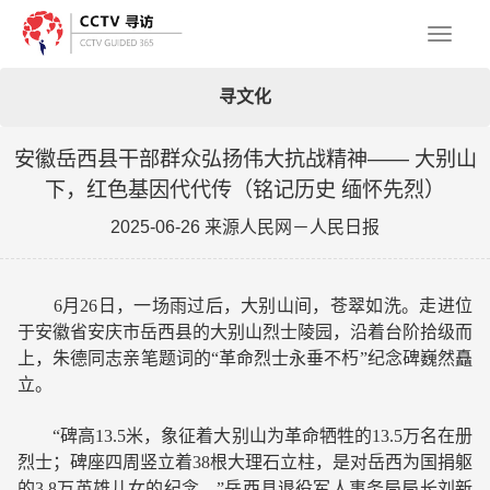
Toggl
寻文化
naviga
安徽岳西县干部群众弘扬伟大抗战精神—— 大别山
下，红色基因代代传（铭记历史 缅怀先烈）
2025-06-26 来源人民网－人民日报
6月26日，一场雨过后，大别山间，苍翠如洗。走进位
于安徽省安庆市岳西县的大别山烈士陵园，沿着台阶拾级而
上，朱德同志亲笔题词的“革命烈士永垂不朽”纪念碑巍然矗
立。
“碑高13.5米，象征着大别山为革命牺牲的13.5万名在册
烈士；碑座四周竖立着38根大理石立柱，是对岳西为国捐躯
的3.8万英雄儿女的纪念。”岳西县退役军人事务局局长刘新