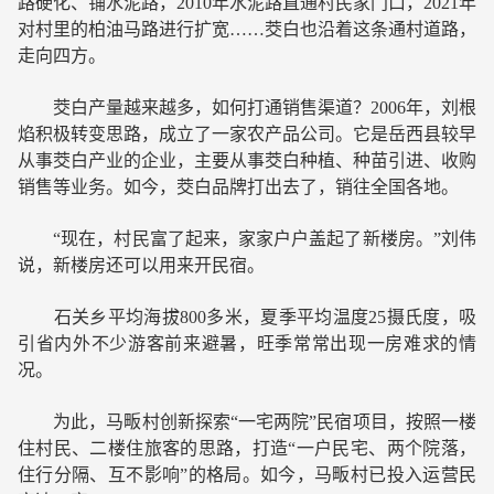
路硬化、铺水泥路，2010年水泥路直通村民家门口，2021年
对村里的柏油马路进行扩宽……茭白也沿着这条通村道路，
走向四方。
茭白产量越来越多，如何打通销售渠道？2006年，刘根
焰积极转变思路，成立了一家农产品公司。它是岳西县较早
从事茭白产业的企业，主要从事茭白种植、种苗引进、收购
销售等业务。如今，茭白品牌打出去了，销往全国各地。
“现在，村民富了起来，家家户户盖起了新楼房。”刘伟
说，新楼房还可以用来开民宿。
石关乡平均海拔800多米，夏季平均温度25摄氏度，吸
引省内外不少游客前来避暑，旺季常常出现一房难求的情
况。
为此，马畈村创新探索“一宅两院”民宿项目，按照一楼
住村民、二楼住旅客的思路，打造“一户民宅、两个院落，
住行分隔、互不影响”的格局。如今，马畈村已投入运营民