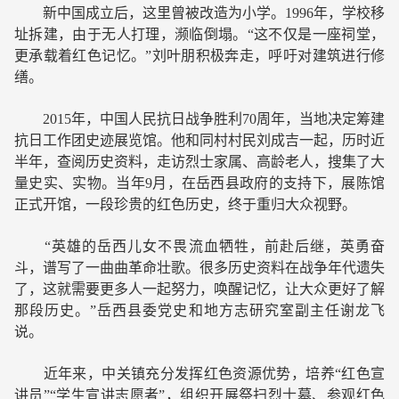
新中国成立后，这里曾被改造为小学。1996年，学校移
址拆建，由于无人打理，濒临倒塌。“这不仅是一座祠堂，
更承载着红色记忆。”刘叶朋积极奔走，呼吁对建筑进行修
缮。
2015年，中国人民抗日战争胜利70周年，当地决定筹建
抗日工作团史迹展览馆。他和同村村民刘成吉一起，历时近
半年，查阅历史资料，走访烈士家属、高龄老人，搜集了大
量史实、实物。当年9月，在岳西县政府的支持下，展陈馆
正式开馆，一段珍贵的红色历史，终于重归大众视野。
“英雄的岳西儿女不畏流血牺牲，前赴后继，英勇奋
斗，谱写了一曲曲革命壮歌。很多历史资料在战争年代遗失
了，这就需要更多人一起努力，唤醒记忆，让大众更好了解
那段历史。”岳西县委党史和地方志研究室副主任谢龙飞
说。
近年来，中关镇充分发挥红色资源优势，培养“红色宣
讲员”“学生宣讲志愿者”，组织开展祭扫烈士墓、参观红色