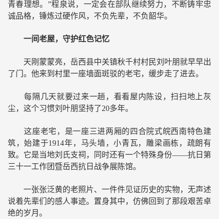
青春理想。”程泉说，一定会在部队继续努力，不断铸牢忠
诚品格，锤炼过硬作风，不负先辈，不负韶华。
一间老屋，守护红色记忆
天刚蒙蒙亮，岳西县中关镇秋千村村民刘叶朋就早早出
了门。他来到村里一座墙面斑驳的老宅，缓步走了进去。
每隔几天就要过来一趟，看看屋内陈设，扫扫地上灰
尘，这个习惯刘叶朋坚持了20多年。
这座老宅，是一座三进两厢的四合院式皖西南特色建
筑，始建于1914年，马头墙，小青瓦，雕梁画栋，疏朗有
致。它是当地刘氏支祠，同时还有一个特殊身份——抗日第
三十一工作团暨岳西抗日战争展陈馆。
一张张泛黄的老照片、一件件见证历史的实物，无声述
说着先辈们的感人事迹。置身其中，仿佛回到了那段艰苦卓
绝的岁月。