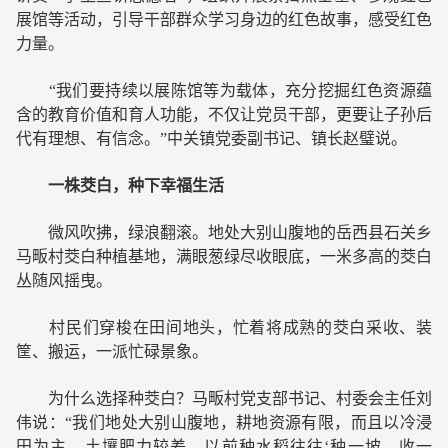
展馆等活动，引导干部群众学习身边的红色故事，感受红色
力量。
“我们要持续以展陈馆等为载体，充分挖掘红色资源蕴
含的教育价值和育人功能，不仅让党员干部，更要让子孙后
代有理想、有信念。”中关镇党委副书记、镇长赵璧说。
一株茭白，种下幸福生活
微风吹拂，绿浪翻滚。地处大别山腹地的岳西县石关乡
马畈村茭白种植基地，满眼葱绿尽收眼底，一米多高的茭白
丛随风摇曳。
村民们穿梭在田间地头，忙着将成熟的茭白采收、装
筐、搬运，一派忙碌景象。
为什么选择种茭白？马畈村党支部书记、村委会主任刘
伟说：“我们地处大别山腹地，耕地资源有限，而且以冷浸
田为主，土壤肥力较差，以前种水稻往往‘种一坡、收一