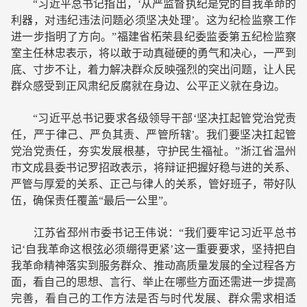
“习近平总书记指出，‘从严监督执纪是党的自我革命的
利器，对违纪违法问题必须坚决处理’。这为纪检监察工作
进一步指明了方向。”福建省柘荣县纪委监委第五纪检监察
室主任林忠表示，将以敢于动真碰硬的勇气和决心，一严到
底、寸步不让，着力解决群众反映强烈的突出问题，让人民
群众感受到正风肃纪反腐就在身边、公平正义就在身边。
“习近平总书记要求各级领导干部‘坚决扛起管党治党责
任，严于律己、严负其责、严管所辖’。我们要坚决扛起管
党治党责任，夯实发展根基，守护民生福祉。”浙江省温州
市文成县委书记罗招政表示，将辩证把握好稳与进的关系、
严管与厚爱的关系、正己与律人的关系，管好班子，带好队
伍，确保责任覆盖“最后一公里”。
江苏省邳州市委书记王伟说：“我们要牢记习近平总书
记‘自我革命这根弦必须绷得更紧’这一重要要求，坚持把自
我革命精神落实到服务群众、推动高质量发展的全过程各方
面，看自己的思想、言行、举止在哪些方面还需进一步提高
完善，看自己的工作方法是否与时代发展、群众需求相适