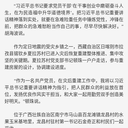
“习近平总书记要求党员干部‘在干事创业中磨砺奋斗人
生，在为民造福中升华道德境界’。把习近平总书记重要讲
话精神落到实处，就要在急难险重任务中锤炼党性，冲锋在
前，把群众的急难愁盼当作自己的事，尽早尽快解决好。”
胡海波说。
作为定日地震的受灾乡镇之一，西藏自治区日喀则市拉
孜县锡钦乡夏拉苏村已进入灾后恢复重建整体推进、集中攻
坚的关键期。夏拉苏村党支部书记顿珠一户户走访，参与重
建房屋的设计，协调建设进度。
“作为一名共产党员，在灾后重建工作中，我将以习近
平总书记重要讲话精神为指引，把人民群众的利益放在首
位，发扬优良作风实干担当，和大家一起用勤劳双手创造美
好明天。”顿珠说。
位于广西壮族自治区南宁市马山县百龙滩镇龙昌村的水
果玉米基地里，龙昌村驻村第一书记石金奇正和村民们一起