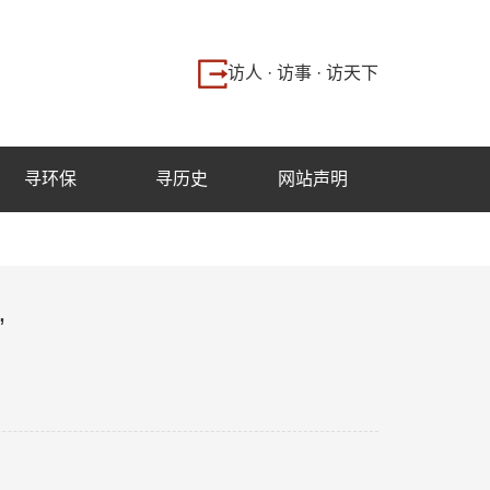
访人 · 访事 · 访天下
寻环保
寻历史
网站声明
”