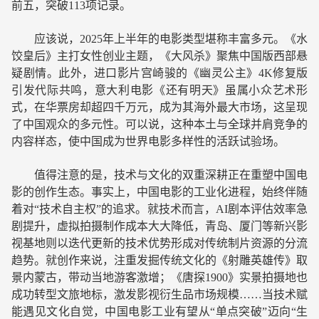
前五，突破113项记录。
应该说，2025年上半年的电影类型堪称丰富多元。《水
饺皇后》主打女性创业主题，《大风杀》聚焦中国版西部悬
疑剧情。此外，进口影片宫崎骏的《幽灵公主》4K修复版
引发代际共鸣，意大利电影《还有明天》虽属小众艺术形
式，在华票房却超四千万元，成为其海外最大市场，这呈现
了中国观众的多元性。可以说，这种本土与全球并肩竞争的
内容样态，使中国成为世界电影多样性的活跃试验场。
值得注意的是，技术与文化的双重深耕正在重塑中国电
影的创作生态。事实上，中国电影的工业化进程，始终伴随
着对“技术自主权”的追求。就技术而言，AI剧本评估效率急
剧提升，虚拟拍摄制作成本大大降低，青岛、厦门等新兴影
视基地则以迭代更新的技术优势形成对传统制片资源的分流
趋势。就创作来说，注重发掘传统文化的《射雕英雄传》取
景内蒙古，带动当地游客激增；《唐探1900》实景拍摄地也
成功转型文旅地标，激发影视衍生品市场规模……当技术赋
能遇见文化自觉，中国电影工业有望从“单点突破”迈向“生