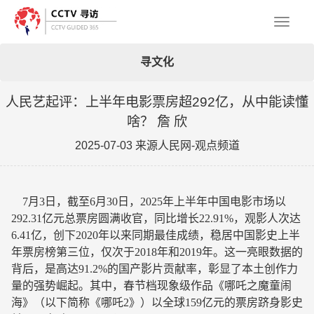
Toggl
寻文化
naviga
人民艺起评：上半年电影票房超292亿，从中能读懂
啥？ 詹 欣
2025-07-03 来源人民网-观点频道
7月3日，
截至6月30日，2025年上半年中国电影市场以
292.31亿元总票房圆满收官，同比增长22.91%，观影人次达
6.41亿，创下2020年以来同期最佳成绩，稳居中国影史上半
年票房榜第三位，仅次于2018年和2019年。这一亮眼数据的
背后，是高达91.2%的国产影片贡献率，彰显了本土创作力
量的强势崛起。其中，春节档现象级作品《哪吒之魔童闹
海》（以下简称《哪吒2》）以全球159亿元的票房跻身影史