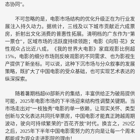
态协同”。
不可忽略的是，电影市场结构的优化升级正在为行业发
展注入持久动力。据统计，三线及以下城市贡献近六成票
房，折射出文化消费的普惠性拓展。清明档的广东作为“第
一票仓”，区域市场的活跃度持续领跑；电影《向阳·花》女
性观众占比近八成，《我的世界大电影》家庭观影比例超
15%，电影的细分市场则反映观影的不同需求、也为影视生
产提供了新坐标。可以说，这种下沉市场与分众叙事的发展
策略，既扩大了中国电影的受众基础，也可实现艺术表达的
纵深探索。
随着暑期档超60部新片的集结，丰富供给正为破局提供
可能，2025年电影市场的下半场迎来结构性调整关键期。当
市场走出对“一枝独秀”电影的单一依赖，让现实关怀、类型
创新与文化表达共同托举票房，中国电影才能真正跨越周期
波动，驶向可持续繁荣的“百花齐放”时代。换言之，292亿
之后，2025年下半年中国电影需努力的方向是让每一个周末
都能成为观众走进影院的理由！