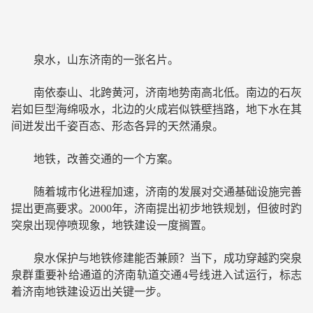
泉水，山东济南的一张名片。
南依泰山、北跨黄河，济南地势南高北低。南边的石灰
岩如巨型海绵吸水，北边的火成岩似铁壁挡路，地下水在其
间迸发出千姿百态、形态各异的天然涌泉。
地铁，改善交通的一个方案。
随着城市化进程加速，济南的发展对交通基础设施完善
提出更高要求。2000年，济南提出初步地铁规划，但彼时趵
突泉出现停喷现象，地铁建设一度搁置。
泉水保护与地铁修建能否兼顾？当下，成功穿越趵突泉
泉群重要补给通道的济南轨道交通4号线进入试运行，标志
着济南地铁建设迈出关键一步。