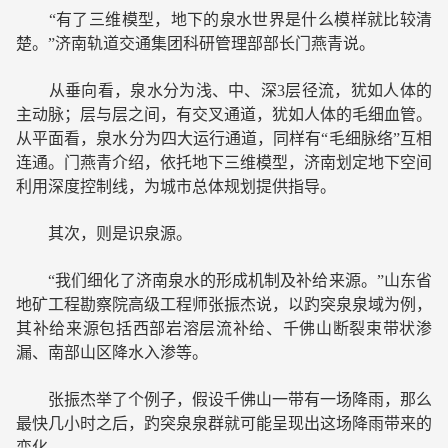
“有了三维模型，地下的泉水世界是什么模样就比较清
楚。”济南轨道交通集团科研管理部部长门燕青说。
从垂向看，泉水分为浅、中、深3层径流，犹如人体的
主动脉；层与层之间，有交叉通道，犹如人体的毛细血管。
从平面看，泉水分为四大运行通道，同样有“毛细脉络”互相
连通。门燕青介绍，依托地下三维模型，济南划定地下空间
利用深度控制线，为城市总体规划提供指导。
其次，则是识泉源。
“我们细化了济南泉水的形成机制及补给来源。”山东省
地矿工程勘察院高级工程师张振杰说，以趵突泉泉域为例，
其补给来源包括西部岩溶层流补给、千佛山断裂束带状渗
漏、南部山区降水入渗等。
张振杰举了个例子，假设千佛山一带有一场降雨，那么
最快几小时之后，趵突泉泉群就可能呈现出这场降雨带来的
变化。