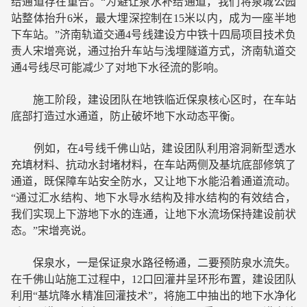
给通道存在重合。“为避让泉水补给通道，我们将泉城公园
站整体抬升6米，最大埋深控制在15米以内，成为一座半地
下车站。”济南轨道交通4号线建设方中铁十四局项目技术负
责人宋增亮说，通过抬升车站与浅埋隧道方式，济南轨道交
通4号线尽可能减少了对地下水径流的影响。
施工阶段，建设团队在地铁临近保泉核心区时，在车站
底部打造过水通道，防止破坏地下水动态平衡。
例如，在4号线千佛山站，建设团队利用溶洞新型透水
充填材料、抗动水封堵材料，在车站两侧及基坑底部修筑了
通道，既保障车站安全防水，又让地下水能沿着通道流动。
“通过汇水结构、地下水导水结构及排水结构的有效结合，
我们实现上下游地下水的连通，让地下水流场保持建设前状
态。”宋增亮说。
保泉水，一是保证泉水路径畅通，二要预防泉水流失。
在千佛山站施工过程中，12口回灌井呈环形布置，建设团队
利用“基坑降水精准回灌技术”，将施工中抽出的地下水净化