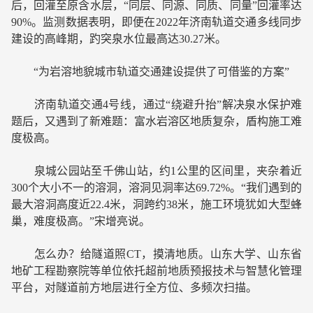
后，回灌至原含水层，“同层、同源、同质、同量”回灌率达
90%。监测数据表明，即便在2022年济南轨道交通多线同步
建设的高峰期，趵突泉水位最高达30.27米。
“为岩溶地貌城市轨道交通建设提供了可借鉴的方案”
济南轨道交通4号线，通过“绕避升抬”解决泉水保护难
题后，又遇到了新难题：富水岩溶区地质复杂，盾构施工难
度极高。
泉城公园站至千佛山站，约1公里的区间里，夹杂着近
300个大小不一的溶洞，溶洞见洞率达69.72%。“我们遇到的
最大溶洞高度近22.4米，洞跨约38米，施工环境犹如大型蜂
巢，难度极高。”宋增亮说。
怎么办？给隧道照CT，摸清地质。山东大学、山东省
地矿工程勘察院等单位依托超前地质预报技术与智慧化管理
平台，对隧道前方地层进行全方位、多频次扫描。