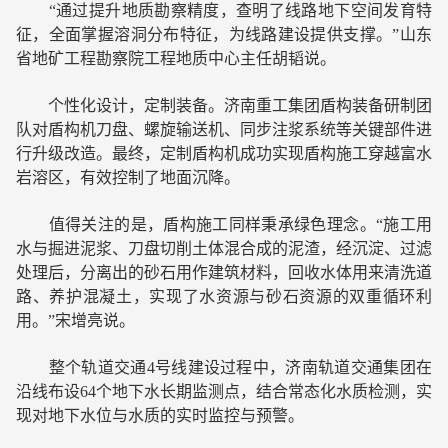
“通过提升地质勘察精度，查明了线路地下空间发育特
征，全面掌握溶洞分布特征，为线路建设提供支撑。”山东
省地矿工程勘察院工程地质中心主任胡韬说。
个性化设计，定制装备。济南重工集团盾构装备研制团
队对盾构机刀盘、螺旋输送机、同步注浆系统等关键部件进
行升级改造。最终，定制盾构机成功实现盾构施工穿越富水
岩溶区，有效控制了地面沉降。
值得关注的是，盾构施工同样秉承绿色理念。“施工用
水与掘进泥浆、刀盘切削土体混合成的泥渣，经沉淀、过滤
处理后，分离出的砂石用作建筑材料，回收水体用来清洗道
路、养护混凝土，实现了水资源与砂石资源的双重循环利
用。”宋增亮说。
整个轨道交通4号线建设过程中，济南轨道交通集团在
沿线布设64个地下水长期监测点，结合常态化水质检测，实
现对地下水位与水质的实时监控与预警。