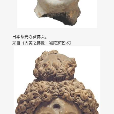
日本慈光寺藏佛头。
采自《大美之佛像：犍陀罗艺术》