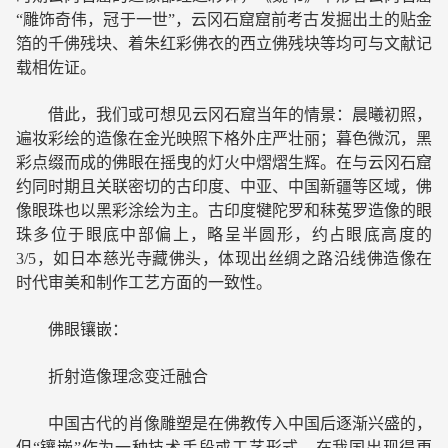
“雕饰奇伟，冠于一世”，云冈石窟窟前考古发掘出土的贴金
箔的千佛残块、着朱红彩佛衣的西立佛残块等均可与文献记
载相佐证。
借此，我们或可想见云冈石窟当年的情景：晨曦初照，
遍妆彩绘的造像在金光映照下格外庄严壮丽；暮色微沉，黑
彩点缀而成的佛眼在摇曳的灯火中熠熠生辉。在与云冈石窟
约同时期且关联密切的古印度、中亚、中国新疆等区域，佛
像眼珠也以黑彩涂绘为主。古印度犍陀罗和秣菟罗造像的眼
珠多位于眼底中部偏上，略呈半圆形，约占眼底高度的
3/5，如日本慈光寺藏佛头，体现出丝绸之路沿线佛造像在
时代审美和制作工艺方面的一致性。
佛眼镶嵌：
折射造像理念变迁融合
中国古代的肖像雕塑是在佛教传入中国后逐渐兴盛的，
但“镶嵌”作为一种技术手段或工艺形式，在我国出现得更