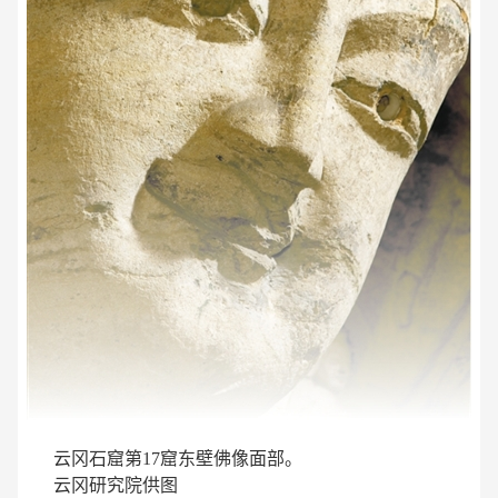
云冈石窟第17窟东壁佛像面部。
云冈研究院供图