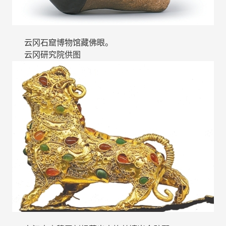
云冈石窟博物馆藏佛眼。
云冈研究院供图