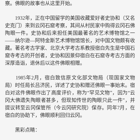
察。佛眼的故事也从这里开始。
1932年，正在中国留学的美国收藏爱好者史协和（又名
史克门）来到云冈石窟考察，其间从村民家中购得云冈石佛
陶眼一件。史协和后来担任美国最著名的艺术博物馆之一
——纳尔逊—阿特金斯艺术博物馆馆长，对中国文物颇有收
藏。著名考古学家、北京大学考古系教授宿白先生是中国石
窟寺考古的开创者，史协和因景仰宿白在石窟寺考古方面的
深厚造诣，退休后以这件佛眼相赠。
1985年2月，宿白致信原文化部文物局（现国家文物
局）时任局长吕济民，详述了史协和赠还佛眼一事始末。宿
白对这件佛眼作出了高度评价，称为“罕见文物”，因为“云
冈大佛遗失陶眼者甚多，但现知传世的陶眼只此一件”，并
提议转至云冈保管所（今云冈研究院）保存。同年7月，在
宿白的协助下，佛眼顺利回归云冈。
黑彩点睛：