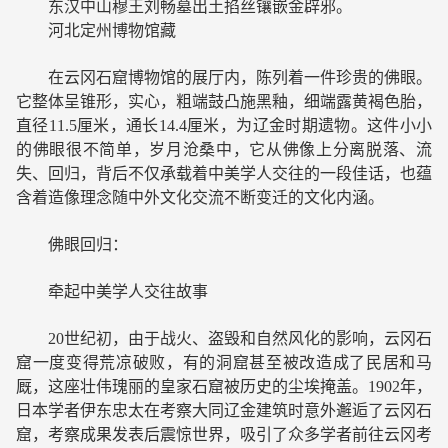
东汉中山穆王刘畅墓出土掐丝镶嵌金辟邪。
河北定州博物馆藏
在云冈石窟博物馆的展厅内，陈列着一件珍贵的佛眼。
它整体呈锥形，实心，粗端鼓凸施黑釉，细端露黄褐色胎，
直径11.5厘米，通长14.4厘米，为辽金时期遗物。这件小小
的佛眼很不简单，岁月沧桑中，它从佛像上分离脱落、流
失、回归，背后不仅承载着中美学人交往的一段佳话，也蕴
含着造像理念随中外文化交流不断变迁的文化内涵。
佛眼回归：
牵起中美学人交往故事
20世纪初，由于战火、盗毁和自然风化的影响，云冈石
窟一度变得荒凉破败，有的洞窟甚至被改造成了民居和马
厩，这座壮伟瑰丽的皇家石窟被历史的尘埃掩盖。1902年，
日本学者伊东忠太在考察大同辽金建筑时意外邂逅了云冈石
窟，考察成果发表后震惊世界，吸引了众多学者前往云冈考