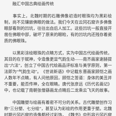
融汇中国古典绘画传统
事实上，北魏时期的石雕佛像初造时眼珠均为黑彩绘
制，尚不见镶嵌佛眼的做法。我们今天在云冈石窟许多佛像
眼部看到的凹坑，往往出自后人加工。这些凹坑一般直接开
凿在佛眼中部，破坏了原来的眼睑，有的凹坑内还残存着瓷
质的佛眼珠。
以黑彩涂绘眼珠的点睛方式，实为中国古代绘画传统，
其目的在于赋神，令造像更显气韵生动——南齐画家谢赫提
出“六法”，创立了中国古代绘画品评标准与美学原则，第一
法即为“气韵生动”。《世说新语》中记载东晋画家顾恺之画
人数年不点睛，有人问他原因，顾恺之答道：身体的美丑并
不重要，能否传神，全在眼睛。唐代张彦远《历代名画记》
中，也记载了南朝张僧繇画龙点睛后二龙乘云飞天的故事。
中国雕塑与绘画有着密不可分的关系。古代雕塑创作习
称“三分塑、七分绘”，甚至认为彩绘的作用更重于塑。北魏
时期云冈石窟的造像都经过彩饰，《魏书》中形容云冈石窟