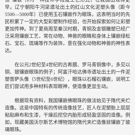
早。辽宁朝阳牛河梁遗址出土的红山文化泥塑头像（距今
5500—5000年）已使用玉石镶嵌作为眼珠，这表明当时的先
民积累了一定的大型彩塑制作经验，也开始探索如何让彩塑
更加传神。到了夏商周至秦汉时期，青铜及金银雕塑已经广
泛采用镶嵌工艺，常在动物、神兽的眼睛和身体上镶嵌绿松
石、宝石、琉璃等作为装饰，意在强化动物和神兽的神性表
达。
在公元2世纪至4世纪的古希腊、罗马青铜像中，多见以
铜、银镶嵌眼珠的例子；阿富汗哈达佛寺遗址出土的一件泥
塑菩萨头像（5世纪至6世纪），眼珠以石榴石镶嵌，说明工
匠们尝试用多种材料表现眼神，使造像更显生动。
根据现有资料，我国镶嵌佛眼珠的做法始见于隋代夹纻
造像。这是中国特有的传统造像技艺，匠人在泥塑胎上层层
粘贴麻布和生漆，干燥后挖空内胎形成轻盈坚固的造像。例
如，现藏美国沃尔斯艺术博物馆的隋代夹纻造像就镶嵌了玻
璃眼珠。