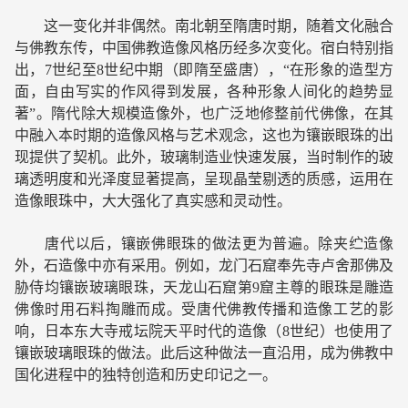
这一变化并非偶然。南北朝至隋唐时期，随着文化融合
与佛教东传，中国佛教造像风格历经多次变化。宿白特别指
出，7世纪至8世纪中期（即隋至盛唐），“在形象的造型方
面，自由写实的作风得到发展，各种形象人间化的趋势显
著”。隋代除大规模造像外，也广泛地修整前代佛像，在其
中融入本时期的造像风格与艺术观念，这也为镶嵌眼珠的出
现提供了契机。此外，玻璃制造业快速发展，当时制作的玻
璃透明度和光泽度显著提高，呈现晶莹剔透的质感，运用在
造像眼珠中，大大强化了真实感和灵动性。
唐代以后，镶嵌佛眼珠的做法更为普遍。除夹纻造像
外，石造像中亦有采用。例如，龙门石窟奉先寺卢舍那佛及
胁侍均镶嵌玻璃眼珠，天龙山石窟第9窟主尊的眼珠是雕造
佛像时用石料掏雕而成。受唐代佛教传播和造像工艺的影
响，日本东大寺戒坛院天平时代的造像（8世纪）也使用了
镶嵌玻璃眼珠的做法。此后这种做法一直沿用，成为佛教中
国化进程中的独特创造和历史印记之一。