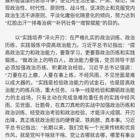
展积极健康的思想斗争，使党内生活庄重、严肃、规范，体
现政治性、时代性、原则性、战斗性，坚决防止和克服党内
政治生活不讲原则、平淡化庸俗化随意化的倾向，努力达到
“红脸出汗”“排毒治病”“补钙壮骨”“增智赋能”的目的。
以“实践培养”淬火开刃：在严格扎实的政治训练、政治
历练、实践锻炼中提高政治能力。习近平总书记指出：“提
高政治定力和政治能力，要靠学习，更要靠政治历练和实践
锻炼。”做政治上的明白人，政治能力要强，党员领导干部
必须加强政治历练、积累政治经验。习近平总书记强调：
“刀要在石上磨、人要在事上练，不经风雨、不见世面是难
以成大器的。”实践是检验政治能力的试金石，也是提高政
治能力的练兵场，重大任务、斗争一线是检验和磨砺政治能
力的主战场，只有主动在完成急难险重任务的实践中经风
雨、见世面、壮筋骨，在真刀真枪的实战中加强政治历练和
政治训练、经受政治考验和政治检验，才能淬火成钢、开刃
出锋，真正练就政治担当的硬脊梁、铁肩膀、真本事。习近
平总书记指出：“长期以来，我们党有一个光荣传统和优良
作风，就是党叫干啥就干啥、党让去哪就去哪，哪里有事业