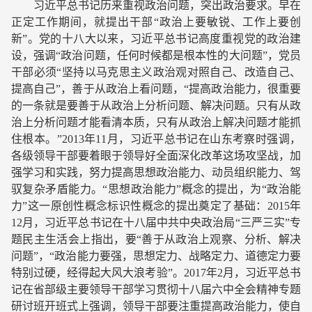
习近平总书记历来重视政治问题，突出政治要求。早在
正定工作期间，就提出干部“政治上要敏锐、工作上要创
新”。党的十八大以来，习近平总书记高度重视党的政治建
设，强调“政治问题，任何时候都是根本性的大问题”，党员
干部必须“坚持以马克思主义政治观对照自己、改造自己、
提高自己”，善于从政治上看问题，“提高政治能力，很重要
的一条就是要善于从政治上分析问题、解决问题。只有从政
治上分析问题才能看清本质，只有从政治上解决问题才能抓
住根本。”2013年11月，习近平总书记在山东考察时强调，
各级领导干部要着眼于领导好全面深化改革这场攻坚战，加
强学习和实践，努力提高思想政治能力、动员组织能力、驾
驭复杂矛盾能力。“思想政治能力”概念的提出，为“政治能
力”这一原创性概念标识性概念的提出奠定了基础：2015年
12月，习近平总书记在十八届中共中央政治局“三严三实”专
题民主生活会上指出，要“善于从政治上观察、分析、解决
问题”，“政治能力要强，思想定力、战略定力、道德定力要
特别过硬，经得起大风大浪考验”。2017年2月，习近平总书
记在省部级主要领导干部学习贯彻十八届六中全会精神专题
研讨班开班式上强调，领导干部要注重提高政治能力，使自