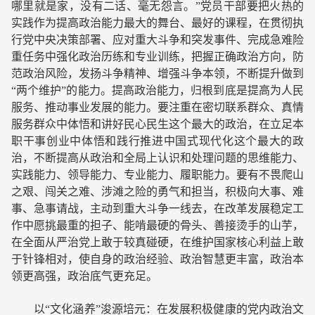
哪里就是家，没有二话、毫无怨言。”党员干部要把火热的
实践作为提高政治能力最大的舞台、最好的课程，在贯彻执
行党中央决策部署、应对重大斗争和突发事件、完成急难险
重任务中强化政治历练和专业训练，把握正确政治方向，防
范政治风险，发扬斗争精神、增强斗争本领，不断提升做到
“两个维护”的能力。提高政治能力，归根到底是提高为人民
服务、推动事业发展的能力。要注重在密切联系群众、真情
服务群众中体悟和讲好民心民生这个最大的政治，在立足本
职干事创业中体悟和践行推进中国式现代化这个最大的政
治，不断提高从政治和全局上认识和处理问题的思维能力、
实践能力、领导能力、专业能力、履职能力。要有不畏爬山
之艰、闯关之难、涉滩之险的勇气和担当，积极向大事、难
事、急事请战，主动到重大斗争一线去，在改革发展稳定工
作中愿挑最重的担子、能啃最硬的骨头、善接烫手的山芋，
在全面从严治党上敢于较真碰硬，在维护国家核心利益上敢
于针锋相对，使自身的政治经验、政治智慧更丰富，政治本
领更高强，政治底气更充足。
以“文化涵养”浚源培元：在发展积极健康的党内政治文