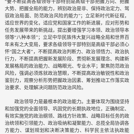
“要不断提高各级领导干部特别是高级干部把握方向、把握
大势、把握全局的能力，辨别政治是非、保持政治定力、驾
驭政治局面、防范政治风险的能力”；立足新时代新征程，
适应世界的变化，适应党和国家工作的新进展，应对形势和
任务发展带来的新挑战，提出要增强学习本领、政治领导本
领等“八种本领”；立足中华民族伟大复兴战略全局和世界百
年未有之大变局，要求各级领导干部特别是高级干部必须心
怀“国之大者”，不断提高政治判断力、政治领悟力、政治执
行力，不断提高把握新发展阶段、贯彻新发展理念、构建新
发展格局的政治能力、战略眼光、专业水平；聚焦防范政治
风险，强调必须炼就政治慧眼，不断提高政治敏锐性和政治
鉴别力，观察分析形势把握政治因素、筹划推动工作落实政
治要求、处理解决问题防范政治风险。
政治领导力是最根本的政治能力。主要体现为围绕坚持
和加强党的全面领导、巩固党的长期执政地位，正确制定、
有效实施党的政治纲领、路线方针政策、战略目标任务的政
治统领和引领能力、政治吸纳和凝聚能力、总揽全局协调各
方能力、谋划规划和决断决策能力、科学民主依法执政能