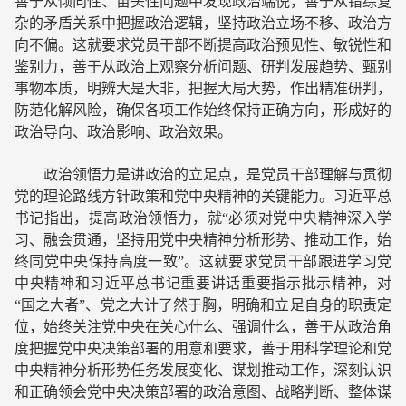
善于从倾向性、苗头性问题中发现政治端倪，善于从错综复
杂的矛盾关系中把握政治逻辑，坚持政治立场不移、政治方
向不偏。这就要求党员干部不断提高政治预见性、敏锐性和
鉴别力，善于从政治上观察分析问题、研判发展趋势、甄别
事物本质，明辨大是大非，把握大局大势，作出精准研判，
防范化解风险，确保各项工作始终保持正确方向，形成好的
政治导向、政治影响、政治效果。
政治领悟力是讲政治的立足点，是党员干部理解与贯彻
党的理论路线方针政策和党中央精神的关键能力。习近平总
书记指出，提高政治领悟力，就“必须对党中央精神深入学
习、融会贯通，坚持用党中央精神分析形势、推动工作，始
终同党中央保持高度一致”。这就要求党员干部跟进学习党
中央精神和习近平总书记重要讲话重要指示批示精神，对
“国之大者”、党之大计了然于胸，明确和立足自身的职责定
位，始终关注党中央在关心什么、强调什么，善于从政治角
度把握党中央决策部署的用意和要求，善于用科学理论和党
中央精神分析形势任务发展变化、谋划推动工作，深刻认识
和正确领会党中央决策部署的政治意图、战略判断、整体谋