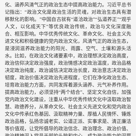
化、涵养风清气正的政治生态中提高政治能力。习近平总书
记指出：“政治文化是政治生活的灵魂，对政治生态具有潜
移默化的影响。”中国自古就有“道洽政治”“弘道养正”“观乎
人文，以化成天下”等优良政治传统，政治与文化深度融
合、相互影响。中华优秀传统文化、革命文化、社会主义先
进文化和积极健康的党内政治文化，风清气正的政治生态，
是浸润滋养政治能力的阳光、雨露、空气、土壤和源头活
水。比如，在政治文化诸要素中，政治理想决定政治高度，
政治信仰决定政治强度，政治情感决定政治温度，政治品格
决定政治纯度，政治诚信决定政治长度，政治意志决定政治
韧度，政治价值决定政治先进程度，它们在净化政治生态、
培育政治能力方面，共同发挥着源头涵养、元气补养作用。
提高政治能力，必须坚持“两个结合”、坚定文化自信，加强
党内政治文化建设，注重从中华优秀传统文化中汲取政治智
慧、政德养分，从革命文化、社会主义先进文化和党内政治
文化中传承红色基因、汲取精神力量、厚植人民情怀、锤炼
政治品格，弘扬忠诚老实、公道正派、实事求是、清正廉洁
等价值观，让党所倡导的政治信念、政治理念、政治价值、
政治精神深入党员干部的头脑和内心，成为政治能力的深厚