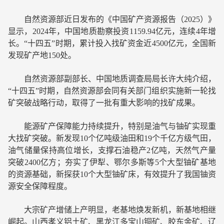
自然资源部近日发布的《中国矿产资源报告（2025）》
显示，2024年，中国地质勘察投资1159.94亿元，连续4年增
长。“十四五”时期，累计投入找矿资金近4500亿元，全国新
发现矿产地150处。
自然资源部副部长、中国地质调查局局长许大纯介绍，
“十四五”时期，自然资源部会同有关部门组织实施新一轮找
矿突破战略行动，取得了一批有重大影响的找矿成果。
能源矿产保障能力持续提升，特别是油气与铀矿实现重
大找矿突破。新发现10个亿吨级油田和19个千亿方级气田，
油气储量保持高位增长，支撑石油稳产2亿吨，天然气产量
突破2400亿方；夯实了伊犁、鄂尔多斯等5个大型铀矿基地
的资源基础，新探获10个大型铀矿床，有效提升了我国铀资
源安全保障程度。
大宗矿产增储上产明显，老基地焕发新机，新基地相继
崛起。山西孝义铝土矿、黑龙江多宝山铜矿、胶东金矿、辽