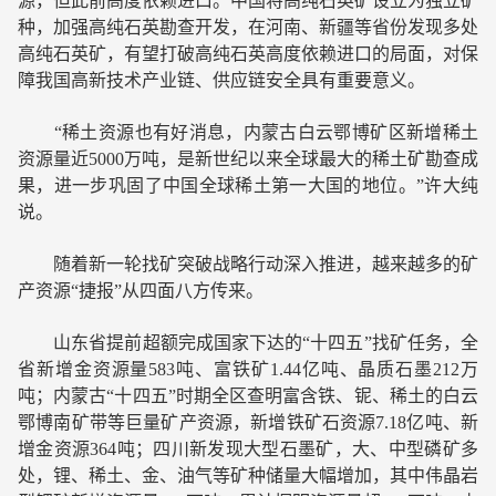
源，但此前高度依赖进口。中国将高纯石英矿设立为独立矿
种，加强高纯石英勘查开发，在河南、新疆等省份发现多处
高纯石英矿，有望打破高纯石英高度依赖进口的局面，对保
障我国高新技术产业链、供应链安全具有重要意义。
“稀土资源也有好消息，内蒙古白云鄂博矿区新增稀土
资源量近5000万吨，是新世纪以来全球最大的稀土矿勘查成
果，进一步巩固了中国全球稀土第一大国的地位。”许大纯
说。
随着新一轮找矿突破战略行动深入推进，越来越多的矿
产资源“捷报”从四面八方传来。
山东省提前超额完成国家下达的“十四五”找矿任务，全
省新增金资源量583吨、富铁矿1.44亿吨、晶质石墨212万
吨；内蒙古“十四五”时期全区查明富含铁、铌、稀土的白云
鄂博南矿带等巨量矿产资源，新增铁矿石资源7.18亿吨、新
增金资源364吨；四川新发现大型石墨矿，大、中型磷矿多
处，锂、稀土、金、油气等矿种储量大幅增加，其中伟晶岩