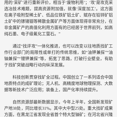
用的‘呆矿’进行重新评价，相当于‘废物利用’；‘攻’是攻克采
选冶技术难题，提高资源附加值，就像‘深度加工’。这方面
在离子吸附型稀土矿、低品位铁矿铝土矿、赋存在铅锌矿铝
土矿中的镓锗铟等稀散金属矿产等方面体现得非常充分，在
非金属矿产的高值化利用方面有的已经居于世界前列，如高
纯石墨、电子级氟化工萤石。”
通过“找评攻”一体化推进，也可以改变以往地质找矿工
作行业部门的局限性或单打的传统思维，如“油钾兼探”“油
铀兼探”“锂钾兼探”等，拓宽了思路，打破行业壁垒，有助
于找矿突破战略行动向纵深发展。
科技创新贯穿找矿全过程。中国创立了一系列适合中国
地质特点的成矿理论；无人机、高精度地球物理探测、大数
据等新技术广泛应用；装备上，国产化率持续提升。
自然资源部最新数据显示，今年上半年，全国新发现矿
产地38处，同比增长31%。其中大中型25处。重大找矿成果
方面，在黑龙江省发现全省首个特大型铀矿；在河北省兴隆