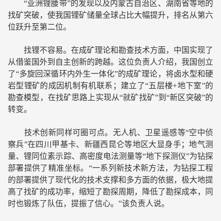
“亚洲锂腰带”的发现以及内蒙古自治区、湖南省等地的
找矿突破，使我国锂矿储量全球占比大幅提升，排名从第六
位跃升至第二位。
找锂不容易。在成矿理论和勘查技术方面，中国实现了
从借鉴国外到自主创新的跨越。这位负责人介绍，我国创立
了“多旋回深循环内外生一体化”的成矿理论，将卤水型和硬
岩型锂矿的成因机制有机联系；建立了“五层楼+地下室”的
勘查模型，在找矿思路上实现从“就矿找矿”到“新区突破”的
转变。
技术创新同样可圈可点。无人机、卫星遥感等“空中侦
察兵”在四川甲基卡、新疆西昆仑等地区大显身手；地气测
量、锂同位素示踪、高密度电法测量等“地下探测仪”为钻探
部署提供了精准坐标。“一系列新技术新方法，为钻探工程
的部署提供了现代化的技术支撑和多方面的依据，极大地提
高了找矿的成功率，缩短了勘探周期，降低了勘探成本，同
时也锻炼了队伍，提振了信心。”该负责人说。