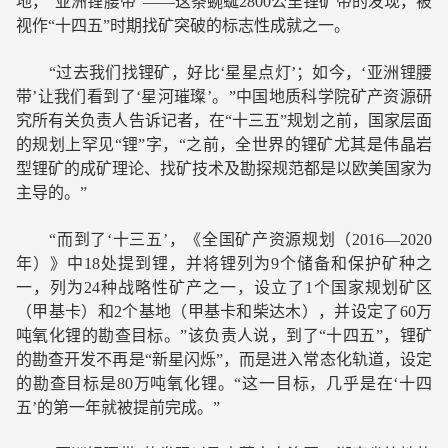
地，“亚洲锂腰带”——这条蜿蜒2800公里锂矿带的发现，被
视作“十四五”时期找矿突破的标志性成就之一。
“过去我们找锂矿，好比‘星星点灯’；如今，‘亚洲锂腰
带’让我们看到了‘星河璀璨’。”中国地质科学院矿产资源研
究所有关负责人告诉记者，在“十三五”规划之前，国家层面
的规划上罕见“锂”字，“之前，全世界的锂矿尤其是伟晶岩
型锂矿的成矿理论、找矿技术及勘探规范都是以欧美国家为
主导的。”
“而到了‘十三五’，《全国矿产资源规划（2016—2020
年）》中18处提到锂，并将锂列为9个储备和保护矿种之
一，列为24种战略性矿产之一，设立了1个国家规划矿区
（甲基卡）和2个基地（甲基卡和柴达木），并设定了60万
吨氧化锂的勘查目标。”该负责人说，到了“十四五”，锂矿
的勘查开发不再是“新星闪烁”，而是进入常态化轨道，设定
的勘查目标是80万吨氧化锂。“这一目标，几乎是在‘十四
五’的第一年就被提前完成。”