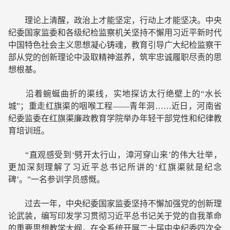
理论上清醒，政治上才能坚定，行动上才能坚决。中央
纪委国家监委和各级纪检监察机关坚持不懈用习近平新时代
中国特色社会主义思想凝心铸魂，教育引导广大纪检监察干
部从党的创新理论中汲取精神滋养，筑牢忠诚履职尽责的思
想根基。
沿着蜿蜒曲折的渠线，实地探访太行绝壁上的“水长
城”；重走红旗渠的咽喉工程——青年洞……近日，河南省
纪委监委在红旗渠廉政教育学院举办年轻干部党性和纪律教
育培训班。
“直观感受到‘劈开太行山，漳河穿山来’的伟大壮举，
更加深刻理解了习近平总书记所讲的‘红旗渠就是纪念
碑’。”一名参训学员感慨。
过去一年，中央纪委国家监委坚持不懈加强党的创新理
论武装，编写印发学习贯彻习近平总书记关于党的自我革命
的重要思想教学大纲，在全系统开展二十届中央纪委四次全