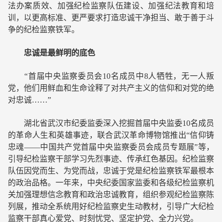
法办案质效、加强纪检监察队伍建设、加强纪法教育和培
训，以更高标准、更严要求打造忠诚干净担当、敢于善于斗
争的纪检监察铁军。
忠诚是最鲜明的底色
“首届中央监察委员会10名成员中8人牺牲，无一人叛
党，他们用鲜血和生命诠释了对共产主义的信仰和对党的绝
对忠诚……”
湖北省武汉市纪委监委深入挖掘首届中央监委10名成员
的革命人生和英雄事迹，联合武汉革命博物馆推出“信仰铸
忠魂——中国共产党首届中央监察委员会成员专题展”等，
引导纪检监察干部学习先烈事迹、传承红色基因。纪检监察
队伍因党而生、为党而战，忠诚于党是纪检监察铁军最根本
的政治品格。一年来，中央纪委国家监委和各级纪检监察机
关加强理想信念教育和政治忠诚教育，组织参观纪检监察陈
列展，推动全系统用好纪检监察史生动教材，引导广大纪检
监察干部真心爱党、时刻忧党、坚定护党、全力兴党。