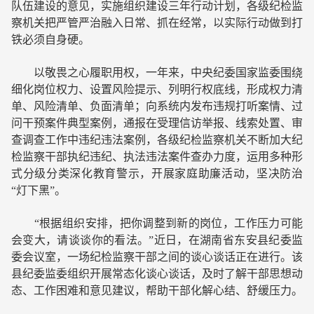
队伍建设的意见，实施组织建设三年行动计划，各级纪检监
察机关把严管严治融入日常、抓在经常，以实际行动做到打
铁必须自身硬。
以敬畏之心履职用权，一年来，中央纪委国家监委围绕
细化岗位权力、设置风险提示、列明行权底线，形成权力清
单、风险清单、负面清单；向系统内发布违规打听案情、过
问干预案件典型案例，通报在受理信访举报、线索处置、审
查调查工作中违纪违法案例，各级纪检监察机关不断加大纪
检监察干部执纪违纪、执法违法案件查办力度，运用多种形
式分级分类深化教育警示，开展家庭助廉活动，坚决防治
“灯下黑”。
“根据组织安排，把你调整到新的岗位，工作压力可能
会变大，请谈谈你的看法。”近日，在湖南省东安县纪委监
委会议室，一场纪检监察干部之间的谈心谈话正在进行。该
县纪委监委组织开展常态化谈心谈话，及时了解干部思想动
态、工作困难和意见建议，帮助干部化解心结、舒缓压力。